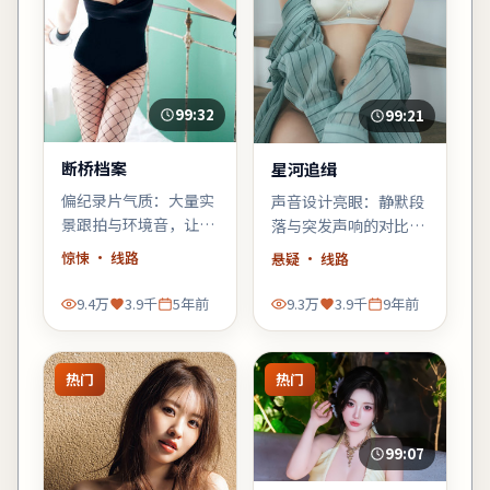
99:32
99:21
断桥档案
星河追缉
偏纪录片气质：大量实
声音设计亮眼：静默段
景跟拍与环境音，让观
落与突发声响的对比，
众像旁听者一样进入故
强化了不安感；建议佩
惊悚
· 线路
悬疑
· 线路
事，惊悚元素退居为人
戴耳机或好音响观看。
物的外壳。
9.4万
3.9千
5年前
9.3万
3.9千
9年前
热门
热门
99:07