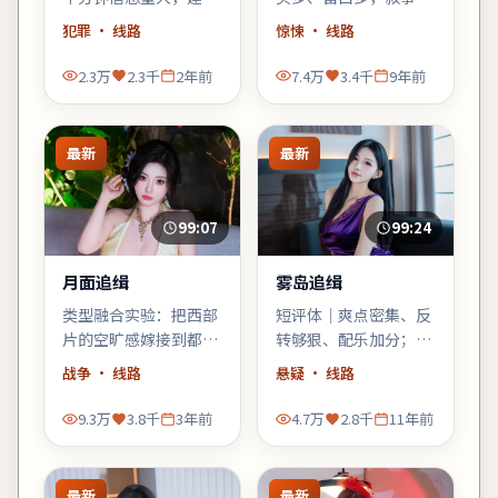
少看手机；错过一句台
「氛围先行」，不耐心
犯罪
· 线路
惊悚
· 线路
词可能就跟不上推理。
的观众需调整预期。
2.3万
2.3千
2年前
7.4万
3.4千
9年前
最新
最新
99:07
99:24
月面追缉
雾岛追缉
类型融合实验：把西部
短评体｜爽点密集、反
片的空旷感嫁接到都市
转够狠、配乐加分；缺
霓虹里，观感新奇，口
点是个别配角工具人
战争
· 线路
悬疑
· 线路
碑可能两极——但讨论
化，整体仍值得悬疑爱
度一定不低。
好者一试。
9.3万
3.8千
3年前
4.7万
2.8千
11年前
最新
最新