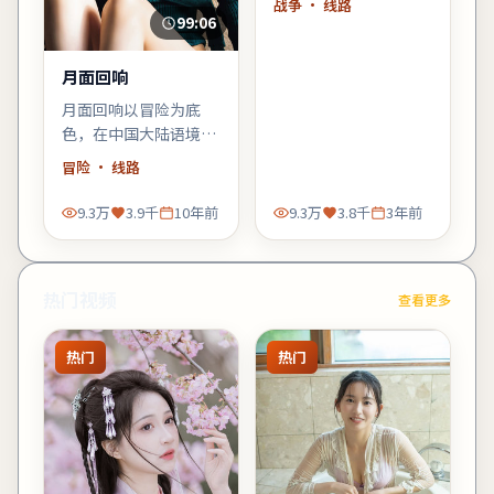
战争
· 线路
碑可能两极——但讨论
99:06
度一定不低。
月面回响
月面回响以冒险为底
色，在中国大陆语境里
铺陈悬念：当日常秩序
冒险
· 线路
出现第一道裂缝，每个
人都必须重新选择立
9.3万
3.9千
10年前
9.3万
3.8千
3年前
场。
热门视频
查看更多
热门
热门