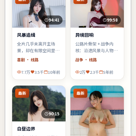
94:41
99:58
风暴追缉
异境回响
全片几乎未离开主场
公路片骨架 + 战争内
景，却在有限空间里堆
核：沿途风景与人物心
叠三代人的秘密——空
理互为镜像，适合喜欢
喜剧
· 线路
战争
· 线路
间即叙事，越往后越窒
「在路上」母题的观
息。
众。
7.7万
3.5千
10年前
2万
2.3千
5年前
最新
最新
90:15
白昼边界