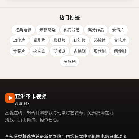
热门标签
经典电影
最新动漫
热门综艺
高分作品
爱情片
动作片
喜剧片
悬疑片
科幻片
恐怖片
文艺片
青春片
校园剧
职场剧
古装剧
现代剧
偶像剧
家庭剧
亚洲不卡视频
高清正版
星视在线
：聚合日韩影视与动漫综艺资源，免费高清在线
播放，页面简洁、操作省心。
全部分类
精选推荐
最新更新
热门内容
日本电影
韩国电影
日本动漫