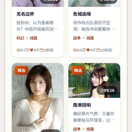
无名边界
危城追缉
轻松向：以为是套路
动作戏占比高但不空
片？中段开始画风突
洞：每场冲突都服务于
变，黑色幽默与类型梗
人物弧光，陈凯歌擅长
科幻
· 线路
战争
· 线路
齐飞，适合周末配爆米
的群像调度在此片依然
花。
稳。
9.7万
4千
9年前
9.6万
4千
10年前
精选
精选
99:26
南港回响
偏纪录片气质：大量实
景跟拍与环境音，让观
众像旁听者一样进入故
战争
· 线路