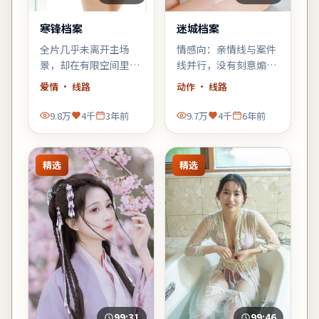
寒锋档案
迷城档案
全片几乎未离开主场
情感向：亲情线与案件
景，却在有限空间里堆
线并行，没有刻意煽
叠三代人的秘密——空
情，却在车站告别那场
爱情
· 线路
动作
· 线路
间即叙事，越往后越窒
戏里让人鼻酸。
息。
9.8万
4千
3年前
9.7万
4千
6年前
精选
精选
99:31
99:46