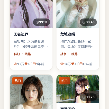
99:31
99:46
无名边界
危城追缉
轻松向：以为是套路
动作戏占比高但不空
片？中段开始画风突
洞：每场冲突都服务于
变，黑色幽默与类型梗
人物弧光，陈凯歌擅长
科幻
· 线路
战争
· 线路
齐飞，适合周末配爆米
的群像调度在此片依然
花。
稳。
9.7万
4千
9年前
9.6万
4千
10年前
热门
热门
99:26
南港回响