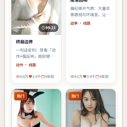
偏纪录片气质：大量实
景跟拍与环境音，让观
众像旁听者一样进入故
战争
· 线路
事，战争元素退居为人
99:23
物的外壳。
终局边界
一句话安利：想看「动
作+强反转」就别错过
《终局边界》。节奏
动作
· 线路
狠、信息密，适合一口
气刷完。
9.6万
3.9千
9年前
9.5万
3.9千
4年前
热门
热门