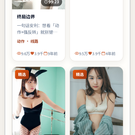
事，战争元素退居为人
99:23
物的外壳。
终局边界
一句话安利：想看「动
作+强反转」就别错过
《终局边界》。节奏
动作
· 线路
狠、信息密，适合一口
气刷完。
9.6万
3.9千
9年前
9.5万
3.9千
4年前
精选
精选