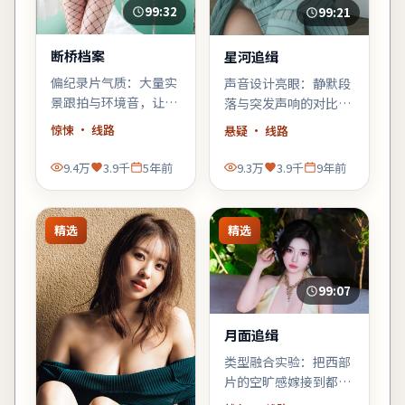
99:32
99:21
断桥档案
星河追缉
偏纪录片气质：大量实
声音设计亮眼：静默段
景跟拍与环境音，让观
落与突发声响的对比，
众像旁听者一样进入故
强化了不安感；建议佩
惊悚
· 线路
悬疑
· 线路
事，惊悚元素退居为人
戴耳机或好音响观看。
物的外壳。
9.4万
3.9千
5年前
9.3万
3.9千
9年前
精选
精选
99:07
月面追缉
类型融合实验：把西部
片的空旷感嫁接到都市
霓虹里，观感新奇，口