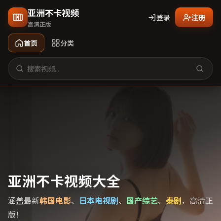
亚洲不卡视频
登录
注册
高清正版
首页
分类
亚洲不卡视频大全
涵盖最新
韩国电影
、
日本电视剧
、
国产综艺
、
泰剧
，高清正
版！