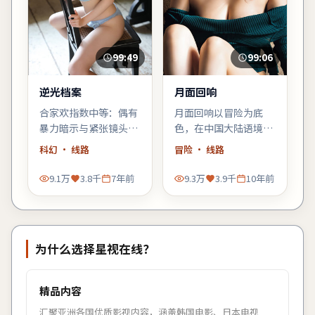
99:49
99:06
逆光档案
月面回响
合家欢指数中等：偶有
月面回响以冒险为底
暴力暗示与紧张镜头，
色，在中国大陆语境里
家长可酌情陪同；青少
铺陈悬念：当日常秩序
科幻
· 线路
冒险
· 线路
年观众更能代入主角的
出现第一道裂缝，每个
成长线。
人都必须重新选择立
9.1万
3.8千
7年前
9.3万
3.9千
10年前
场。
为什么选择
星视在线
？
精品内容
汇聚亚洲各国优质影视内容，涵盖韩国电影、日本电视