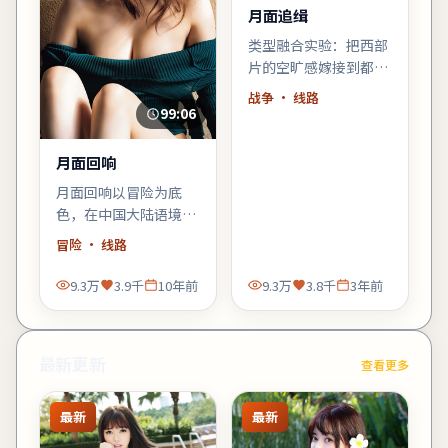
月面追缉
类型融合实验：把西部
片的空旷感嫁接到都市
霓虹里，观感新奇，口
战争
· 线路
碑可能两极——但讨论
99:06
度一定不低。
月面回响
月面回响以冒险为底
色，在中国大陆语境里
铺陈悬念：当日常秩序
冒险
· 线路
出现第一道裂缝，每个
人都必须重新选择立
9.3万
3.9千
10年前
9.3万
3.8千
3年前
场。
最新更新
查看更多
最新
最新