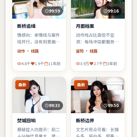
99:59
99:16
断桥追缉
月面档案
情感向：亲情线与案件
动作戏占比高但不空
线并行，没有刻意煽
洞：每场冲突都服务于
情，却在车站告别那场
人物弧光，林超贤擅长
动作
· 线路
冒险
· 线路
戏里让人鼻酸。
的群像调度在此片依然
稳。
4.8千
1.9千
11年前
3.9万
2.7千
3年前
最新
最新
99:33
99:50
焚城回响
断桥边界
悬疑控入坑提示：前二
文艺片观众可看：长镜
十分钟信息量大，建议
头多、留白多，叙事偏