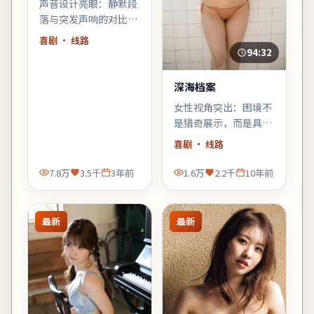
声音设计亮眼：静默段
落与突发声响的对比，
强化了不安感；建议佩
喜剧
· 线路
戴耳机或好音响观看。
94:32
深海档案
女性视角突出：困境不
是猎奇展示，而是具体
而微的生存策略；结尾
喜剧
· 线路
不落俗套，余味偏冷。
7.8万
3.5千
3年前
1.6万
2.2千
10年前
最新
最新